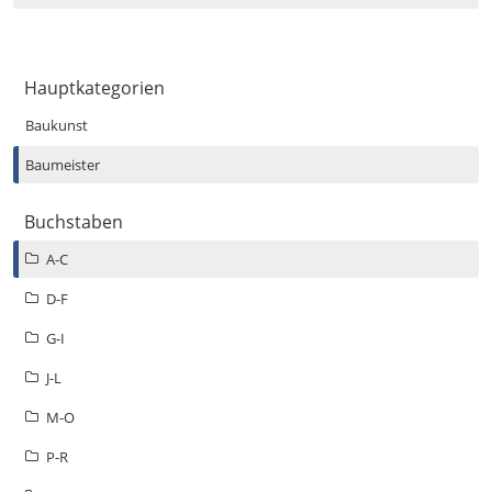
Hauptkategorien
Baukunst
Baumeister
Buchstaben
A-C
D-F
G-I
J-L
M-O
P-R