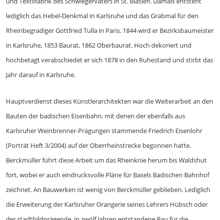
und Textilfabrik des Schwiegervaters in St. Blasien. Damals entsteht
lediglich das Hebel-Denkmal in Karlsruhe und das Grabmal für den
Rheinbegradiger Gottfried Tulla in Paris. 1844 wird er Bezirksbaumeister
in Karlsruhe, 1853 Baurat, 1862 Oberbaurat. Hoch dekoriert und
hochbetagt verabschiedet er sich 1878 in den Ruhestand und stirbt das
Jahr darauf in Karlsruhe.
Hauptverdienst dieses Künstlerarchitekten war die Weiterarbeit an den
Bauten der badischen Eisenbahn, mit denen der ebenfalls aus
Karlsruher Weinbrenner-Prägungen stammende Friedrich Eisenlohr
(Porträt Heft 3/2004) auf der Oberrheinstrecke begonnen hatte.
Berckmüller führt diese Arbeit um das Rheinknie herum bis Waldshut
fort, wobei er auch eindrucksvolle Pläne für Basels Badischen Bahnhof
zeichnet. An Bauwerken ist wenig von Berckmüller geblieben. Lediglich
die Erweiterung der Karlsruher Orangerie seines Lehrers Hübsch oder
der stadtbildprägende, in zwölf Jahren entstandene Bau für die