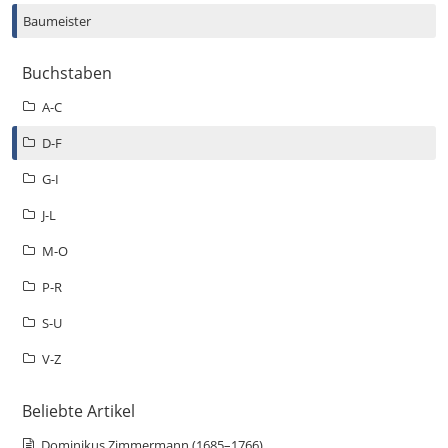
Baumeister
Buchstaben
A-C
D-F
G-I
J-L
M-O
P-R
S-U
V-Z
Beliebte Artikel
Dominikus Zimmermann (1685–1766)