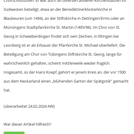
Chorschlussstein. Er war auch an diversen anderen Kirchenbauten im
Südwesten beteiligt, etwa an der Benediktinerklosterkirche in
Blaubeuren (um 1494), an der Stiftskirche in Dettingen/Erms oder an
Münsingens Stadtpfarrkirche St. Martin (1495/96). Im Chor von St.
Georg in Schwieberdingen findet sich sein Zeichen, in Eltingen bei
Leonberg ist er als Erbauer der Pfarrkirche St. Michael überliefert. Die
Beteiligung am Chor von Tübingens Stiftskirche St. Georg, lange für
wahrscheinlich gehalten, scheint mittlerweile wieder fraglich.
Insgesamt, so der Hans Koepf, gehört er jenem Kreis an, der vor 1500
aus dem Neckarland einen „blühenden Garten der Spätgotik” gemacht
hat.
(überarbeitet 24.02.2024 AW)
War dieser Artikel hilfreich?