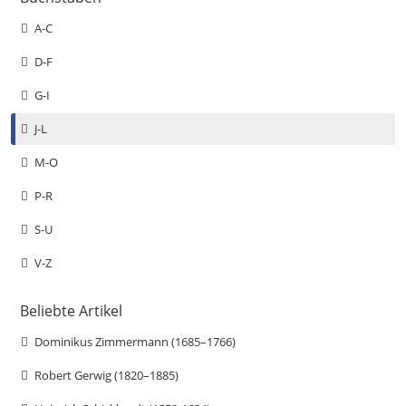
A-C
D-F
G-I
J-L
M-O
P-R
S-U
V-Z
Beliebte Artikel
Dominikus Zimmermann (1685–1766)
Robert Gerwig (1820–1885)