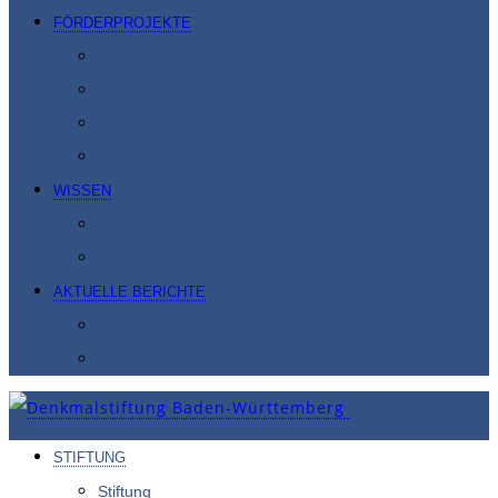
FÖRDERPROJEKTE
Förderprojekte
Förderrichtlinien
Karte Förderprojekte (Google Map)
Denkmal des Monats
WISSEN
Baumeister und Baukunst A-Z
Denkmalrätsel – gewusst wo?
AKTUELLE BERICHTE
Aktuelle Berichte
Denkmalstimme
STIFTUNG
Stiftung