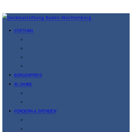
0711 226-1185
STIFTUNG
Stiftung
Satzung
Transparenz
Pressemitteilungen
BÜRGERPREIS
40 JAHRE
40 Jahre Denkmal­stiftung
40 Jahre Jubiläumsbuch
FÖRDERN & SPENDEN
Fördern & Spenden
Spender & Testimonials