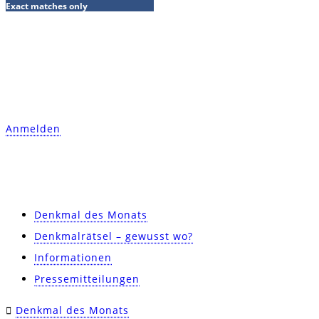
Exact matches only
ERHALTEN SIE VIERMAL IM JAHR
KOSTENFREI DIE DENKMALSTIMME ALS
EPAPER.
Anmelden
THEMEN
Denkmal des Monats
Denkmalrätsel – gewusst wo?
Informationen
Pressemitteilungen
Denkmal des Monats