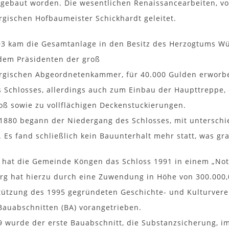
gebaut worden. Die wesentlichen Renaissancearbeiten, vo
gischen Hofbaumeister Schickhardt geleitet.
93 kam die Gesamtanlage in den Besitz des Herzogtums Wür
dem Präsidenten der groß
gischen Abgeordnetenkammer, für 40.000 Gulden erworben
s Schlosses, allerdings auch zum Einbau der Haupttreppe,
ß sowie zu vollflächigen Deckenstuckierungen.
 1880 begann der Niedergang des Schlosses, mit untersch
Es fand schließlich kein Bauunterhalt mehr statt, was gr
h hat die Gemeinde Köngen das Schloss 1991 in einem „No
g hat hierzu durch eine Zuwendung in Höhe von 300.000,
tützung des 1995 gegründeten Geschichte- und Kulturvere
auabschnitten (BA) vorangetrieben.
99 wurde der erste Bauabschnitt, die Substanzsicherung, im