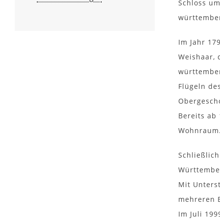
Schloss um
württember
Im Jahr 17
Weishaar, 
württember
Flügeln de
Obergescho
Bereits ab
Wohnraum. 
Schließlic
Württember
Mit Unters
mehreren B
Im Juli 19