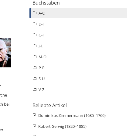
Buchstaben
A-C
D-F
G-I
J-L
M-O
P-R
S-U
r
V-Z
rche
h bei
Beliebte Artikel
Dominikus Zimmermann (1685–1766)
Robert Gerwig (1820–1885)
er