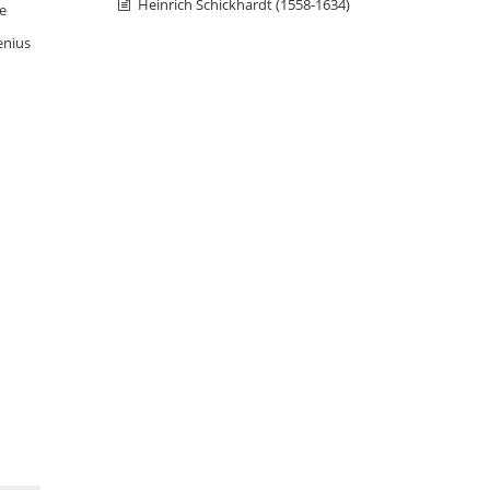
Heinrich Schickhardt (1558-1634)
e
enius