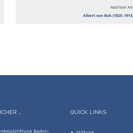
Nächster Art
Albert von Bok (1825–1914
SICHER …
QUICK LINKS
enkmalstiftung Baden-
Stiftung