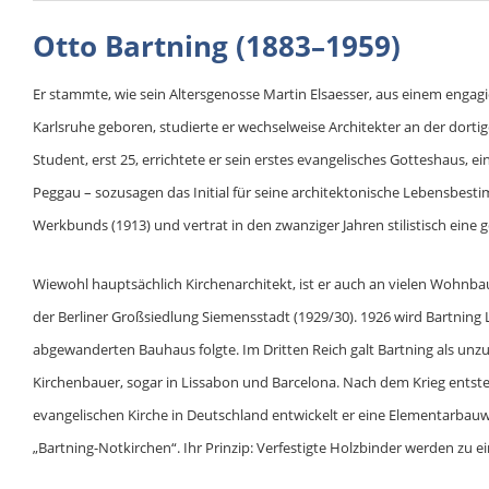
Otto Bartning (1883–1959)
Er stammte, wie sein Altersgenosse Martin Elsaesser, aus einem engagi
Karlsruhe geboren, studierte er wechselweise Architekter an der dorti
Student, erst 25, errichtete er sein erstes evangelisches Gotteshaus, e
Peggau – sozusagen das Initial für seine architektonische Lebensbes
Werkbunds (1913) und vertrat in den zwanziger Jahren stilistisch ein
Wiewohl hauptsächlich Kirchenarchitekt, ist er auch an vielen Wohnba
der Berliner Großsiedlung Siemensstadt (1929/30). 1926 wird Bartning
abgewanderten Bauhaus folgte. Im Dritten Reich galt Bartning als unzu
Kirchenbauer, sogar in Lissabon und Barcelona. Nach dem Krieg ents
evangelischen Kirche in Deutschland entwickelt er eine Elementarba
„Bartning-Notkirchen“. Ihr Prinzip: Verfestigte Holzbinder werden z