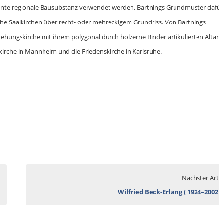
konnte regionale Bausubstanz verwendet werden. Bartnings Grundmuster daf
ache Saalkirchen über recht- oder mehreckigem Grundriss. Von Bartnings
stehungskirche mit ihrem polygonal durch hölzerne Binder artikulierten Alt
kirche in Mannheim und die Friedenskirche in Karlsruhe.
Nächster Art
Wilfried Beck-Erlang ( 1924–2002