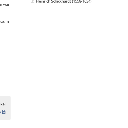
Heinrich Schickhardt (1558-1634)
ür war
arraum
ikel
)