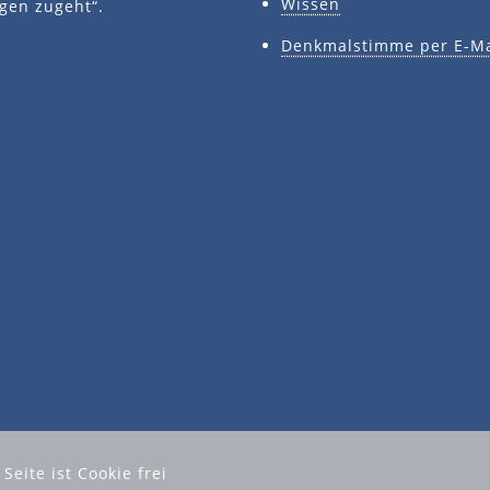
Wissen
gen zugeht“.
Denkmalstimme per E-Ma
eite ist Cookie frei