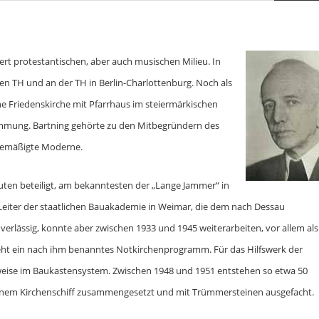
ert protestantischen, aber auch musischen Milieu. In
gen TH und an der TH in Berlin-Charlottenburg. Noch als
ine Friedenskirche mit Pfarrhaus im steiermärkischen
timmung. Bartning gehörte zu den Mitbegründern des
e gemäßigte Moderne.
uten beteiligt, am bekanntesten der „Lange Jammer“ in
 Leiter der staatlichen Bauakademie in Weimar, die dem nach Dessau
verlässig, konnte aber zwischen 1933 und 1945 weiterarbeiten, vor allem als
teht ein nach ihm benanntes Notkirchenprogramm. Für das Hilfswerk der
uweise im Baukastensystem. Zwischen 1948 und 1951 entstehen so etwa 50
u einem Kirchenschiff zusammengesetzt und mit Trümmersteinen ausgefacht.