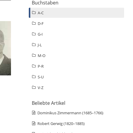
Buchstaben
A-C
D-F
G-I
J-L
M-O
P-R
S-U
V-Z
Beliebte Artikel
Dominikus Zimmermann (1685–1766)
Robert Gerwig (1820–1885)