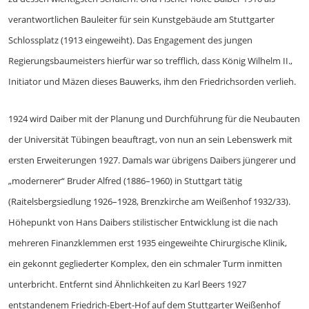
verantwortlichen Bauleiter für sein Kunstgebäude am Stuttgarter
Schlossplatz (1913 eingeweiht). Das Engagement des jungen
Regierungsbaumeisters hierfür war so trefflich, dass König Wilhelm II.,
Initiator und Mäzen dieses Bauwerks, ihm den Friedrichsorden verlieh.
1924 wird Daiber mit der Planung und Durchführung für die Neubauten
der Universität Tübingen beauftragt, von nun an sein Lebenswerk mit
ersten Erweiterungen 1927. Damals war übrigens Daibers jüngerer und
„modernerer“ Bruder Alfred (1886–1960) in Stuttgart tätig
(Raitelsbergsiedlung 1926–1928, Brenzkirche am Weißenhof 1932/33).
Höhepunkt von Hans Daibers stilistischer Entwicklung ist die nach
mehreren Finanzklemmen erst 1935 eingeweihte Chirurgische Klinik,
ein gekonnt gegliederter Komplex, den ein schmaler Turm inmitten
unterbricht. Entfernt sind Ähnlichkeiten zu Karl Beers 1927
entstandenem Friedrich-Ebert-Hof auf dem Stuttgarter Weißenhof