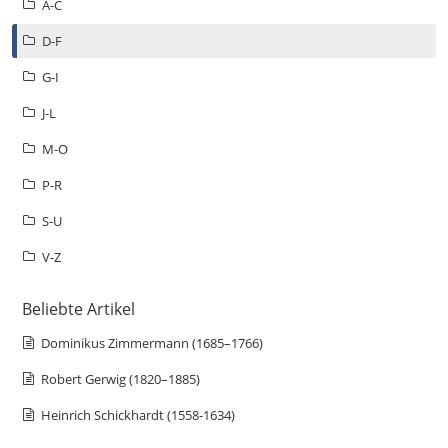
A-C
D-F
G-I
J-L
M-O
P-R
S-U
V-Z
Beliebte Artikel
Dominikus Zimmermann (1685–1766)
Robert Gerwig (1820–1885)
Heinrich Schickhardt (1558-1634)