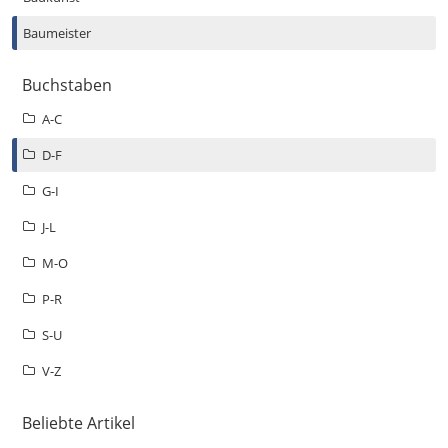
Baumeister
Buchstaben
A-C
D-F
G-I
J-L
M-O
P-R
S-U
V-Z
Beliebte Artikel