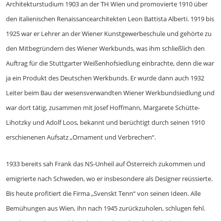
Architekturstudium 1903 an der TH Wien und promovierte 1910 über
den italienischen Renaissancearchitekten Leon Battista Alberti. 1919 bis
1925 war er Lehrer an der Wiener Kunstgewerbeschule und gehörte zu
den Mitbegründern des Wiener Werkbunds, was ihm schließlich den
Auftrag für die Stuttgarter Weißenhofsiedlung einbrachte, denn die war
ja ein Produkt des Deutschen Werkbunds. Er wurde dann auch 1932
Leiter beim Bau der wesensverwandten Wiener Werkbundsiedlung und
war dort tätig, zusammen mit Josef Hoffmann, Margarete Schütte-
Lihotzky und Adolf Loos, bekannt und berüchtigt durch seinen 1910
erschienenen Aufsatz „Ornament und Verbrechen“.
1933 bereits sah Frank das NS-Unheil auf Österreich zukommen und
emigrierte nach Schweden, wo er insbesondere als Designer reüssierte.
Bis heute profitiert die Firma „Svenskt Tenn“ von seinen Ideen. Alle
Bemühungen aus Wien, ihn nach 1945 zurückzuholen, schlugen fehl.