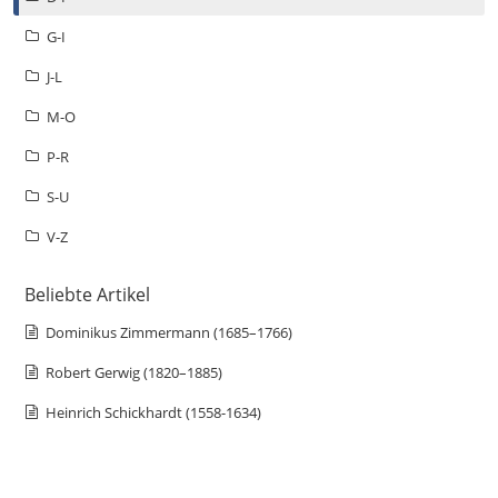
G-I
J-L
M-O
P-R
S-U
V-Z
Beliebte Artikel
Dominikus Zimmermann (1685–1766)
Robert Gerwig (1820–1885)
Heinrich Schickhardt (1558-1634)