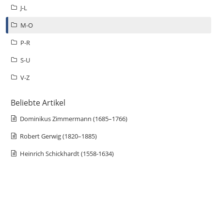
J-L
M-O
P-R
S-U
V-Z
Beliebte Artikel
Dominikus Zimmermann (1685–1766)
Robert Gerwig (1820–1885)
Heinrich Schickhardt (1558-1634)