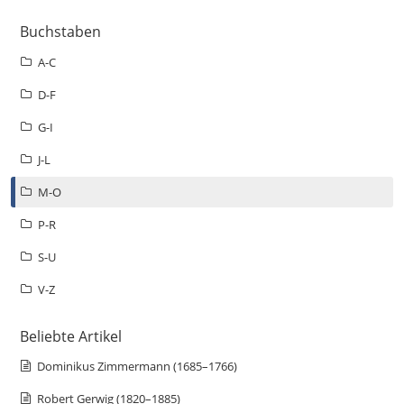
Buchstaben
A-C
D-F
G-I
J-L
M-O
P-R
S-U
V-Z
Beliebte Artikel
Dominikus Zimmermann (1685–1766)
Robert Gerwig (1820–1885)