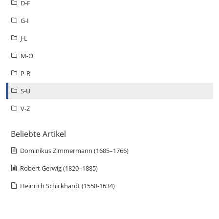
D-F
G-I
J-L
M-O
P-R
S-U
V-Z
Beliebte Artikel
Dominikus Zimmermann (1685–1766)
Robert Gerwig (1820–1885)
Heinrich Schickhardt (1558-1634)