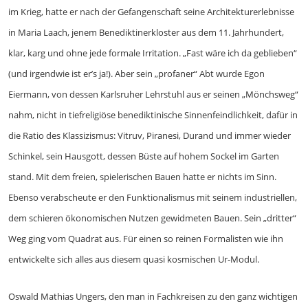
im Krieg, hatte er nach der Gefangenschaft seine Architekturerlebnisse
in Maria Laach, jenem Benediktinerkloster aus dem 11. Jahrhundert,
klar, karg und ohne jede formale Irritation. „Fast wäre ich da geblieben“
(und irgendwie ist er’s ja!). Aber sein „profaner“ Abt wurde Egon
Eiermann, von dessen Karlsruher Lehrstuhl aus er seinen „Mönchsweg“
nahm, nicht in tiefreligiöse benediktinische Sinnenfeindlichkeit, dafür in
die Ratio des Klassizismus: Vitruv, Piranesi, Durand und immer wieder
Schinkel, sein Hausgott, dessen Büste auf hohem Sockel im Garten
stand. Mit dem freien, spielerischen Bauen hatte er nichts im Sinn.
Ebenso verabscheute er den Funktionalismus mit seinem industriellen,
dem schieren ökonomischen Nutzen gewidmeten Bauen. Sein „dritter“
Weg ging vom Quadrat aus. Für einen so reinen Formalisten wie ihn
entwickelte sich alles aus diesem quasi kosmischen Ur-Modul.
Oswald Mathias Ungers, den man in Fachkreisen zu den ganz wichtigen