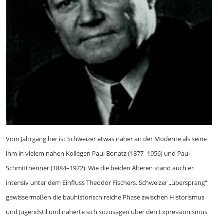
Vom Jahrgang her ist Schweizer etwas näher an der Moderne als seine
ihm in vielem nahen Kollegen Paul Bonatz (1877–1956) und Paul
Schmitthenner (1884–1972). Wie die beiden Älteren stand auch er
intensiv unter dem Einfluss Theodor Fischers. Schweizer „übersprang“
gewissermaßen die bauhistorisch reiche Phase zwischen Historismus
und Jugendstil und näherte sich sozusagen über den Expressionismus