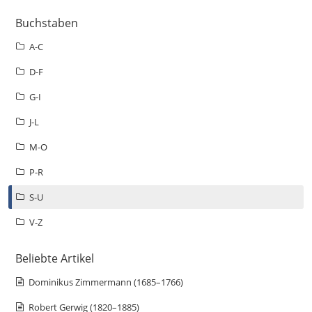
Buchstaben
A-C
D-F
G-I
J-L
M-O
P-R
S-U
V-Z
Beliebte Artikel
Dominikus Zimmermann (1685–1766)
Robert Gerwig (1820–1885)