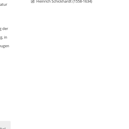
Heinrich Schickhardt (1558-1634)
Natur
g der
g, in
zeugen
ikel