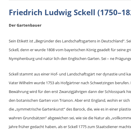
Friedrich Ludwig Sckell (1750–18
Der Gartenbauer
Sein Etikett ist „Begründer des Landschaftsgartens in Deutschland“. S
Sckell, denn er wurde 1808 vom bayerischen König geadelt für seine 
Nymphenburg und natür lich den Englischen Garten. Sei – ne Prägungen 
Sckell stammt aus einer Hof- und Landschaftsgärt ner dynastie und ka
Vater Wilhelm wurde 1753 als Hofgärtner nach Schwetzingen berufen. 
Bewährung wird für den erst Zwanzigjährigen dann der Schlosspark hier.
den botanischen Garten von Trianon. Aber erst England, wohin er sich 
die „symmetrische Gartenkunst“ des Barock, die, wie es in einer plas
wahren Grundsätzen“ abgewichen sei, wie sie die Natur als „vollkomme
Jahre früher gedacht haben, als er Sckell 1775 zum Staatsdiener machte