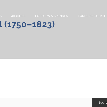
S
40 JAHRE
FÖRDERN & SPENDEN
FÖRDERPROJEKTE
l (1750–1823)