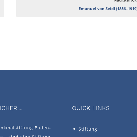
Emanuel von Seidl (1856–1919
SICHER …
QUICK LINKS
enkmalstiftung Baden-
Stiftung
 – sind eine Stiftung