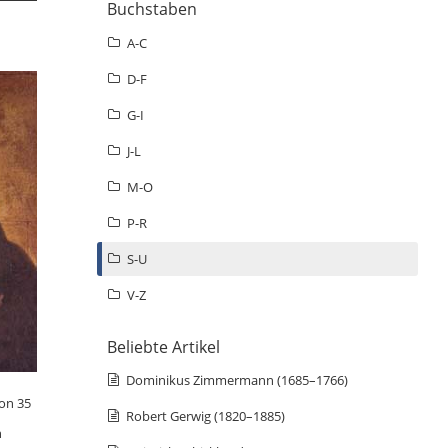
Buchstaben
A-C
D-F
G-I
J-L
M-O
P-R
S-U
V-Z
Beliebte Artikel
Dominikus Zimmermann (1685–1766)
hon 35
Robert Gerwig (1820–1885)
n