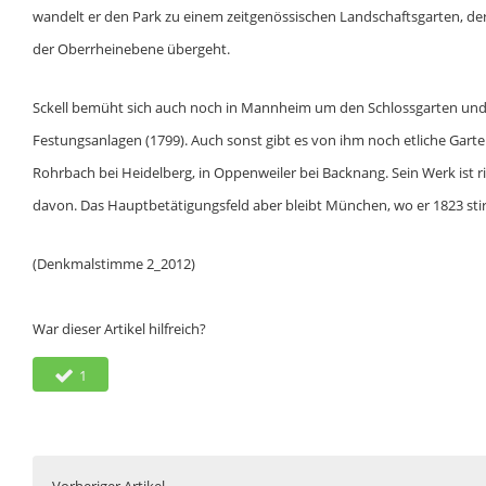
wandelt er den Park zu einem zeitgenössischen Landschaftsgarten, der 
der Oberrheinebene übergeht.
Sckell bemüht sich auch noch in Mannheim um den Schlossgarten und 
Festungsanlagen (1799). Auch sonst gibt es von ihm noch etliche Gart
Rohrbach bei Heidelberg, in Oppenweiler bei Backnang. Sein Werk ist 
davon. Das Hauptbetätigungsfeld aber bleibt München, wo er 1823 stir
(Denkmalstimme 2_2012)
War dieser Artikel hilfreich?
1
Vorheriger Artikel