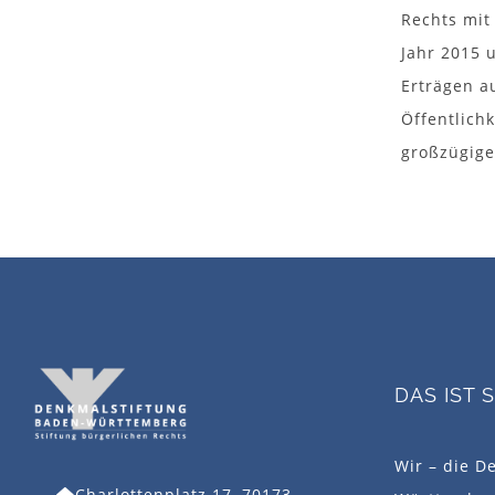
Rechts mit 
Jahr 2015 
Erträgen a
Öffentlich
großzügig
DAS IST 
Wir – die D
Charlottenplatz 17, 70173