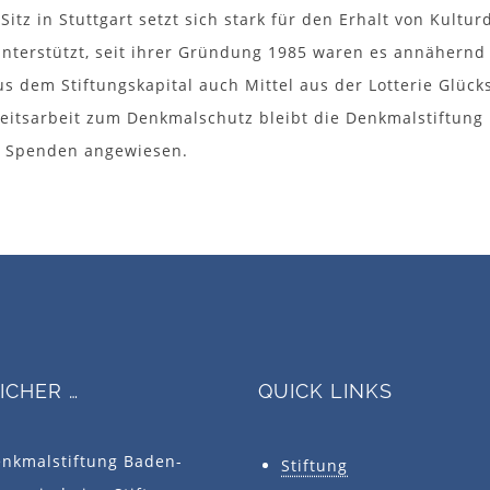
Sitz in Stuttgart setzt sich stark für den Erhalt von Kultu
unterstützt, seit ihrer Gründung 1985 waren es annähernd
us dem Stiftungskapital auch Mittel aus der Lotterie Glück
keitsarbeit zum Denkmalschutz bleibt die Denkmalstiftun
e Spenden angewiesen.
SICHER …
QUICK LINKS
enkmalstiftung Baden-
Stiftung