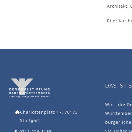
Architekt:
Bild: Karlh
DAS IST 
Wir – die D
Charlottenplatz 17, 70173
Württemberg
Stuttgart
bürgerlich
Sie sicher s
0711 226-1185