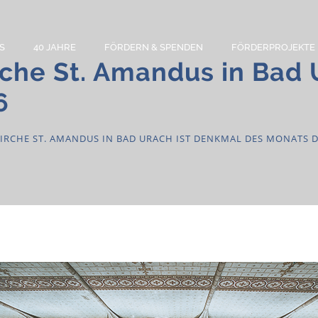
S
40 JAHRE
FÖRDERN & SPENDEN
FÖRDERPROJEKTE
rche St. Amandus in Bad
6
KIRCHE ST. AMANDUS IN BAD URACH IST DENKMAL DES MONATS 