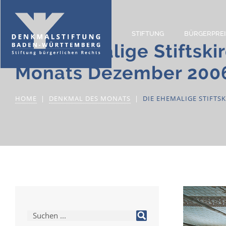
STIFTUNG
BÜRGERPREI
Die ehemalige Stiftski
Monats Dezember 200
HOME
DENKMAL DES MONATS
DIE EHEMALIGE STIFTS