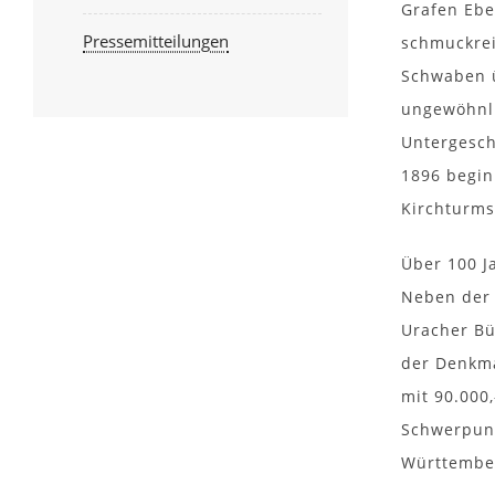
Grafen Ebe
Pressemitteilungen
schmuckrei
Schwaben ü
ungewöhnli
Untergesch
1896 begin
Kirchturms
Über 100 J
Neben der 
Uracher Bü
der Denkma
mit 90.000,
Schwerpunk
Württember