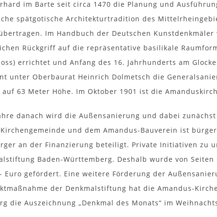
rhard im Barte seit circa 1470 die Planung und Ausführun
che spätgotische Architekturtradition des Mittelrheinge
bertragen. Im Handbuch der Deutschen Kunstdenkmäler von
chen Rückgriff auf die repräsentative basilikale Raumfo
oss) errichtet und Anfang des 16. Jahrhunderts am Glocke
nt unter Oberbaurat Heinrich Dolmetsch die Generalsani
 auf 63 Meter Höhe. Im Oktober 1901 ist die Amanduskir
ahre danach wird die Außensanierung und dabei zunächst
Kirchengemeinde und dem Amandus-Bauverein ist bürgers
rger an der Finanzierung beteiligt. Private Initiativen zu
lstiftung Baden-Württemberg. Deshalb wurde von Seiten d
- Euro gefördert. Eine weitere Förderung der Außensanierun
tmaßnahme der Denkmalstiftung hat die Amandus-Kirche 
g die Auszeichnung „Denkmal des Monats“ im Weihnachts