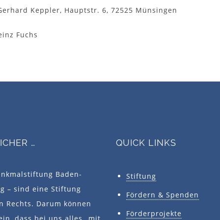
 Gerhard Keppler, Hauptstr. 6, 72525 Münsingen
einz Fuchs
SICHER …
QUICK LINKS
enkmalstiftung Baden-
Stiftung
 – sind eine Stiftung
Fördern & Spenden
en Rechts. Darum können
Förderprojekte
ein, dass bei uns alles „mit