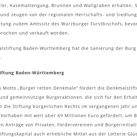
ler, Kasemattengang, Brunnen und Wallgraben erhalten. 
r und zeugen von der regionalen Herrschafts- und Siedlung
stung zudem Amtssitz des Würzburger Fürstbischofs, bevo
rochen und verkauft worden.
lstiftung Baden-Württemberg hat die Sanierung der Burg
.
iftung Baden-Württemberg
 Motto „Bürger retten Denkmale“ fördert die Denkmalsti
n und gemeinnützige Bürgeraktionen, die sich für den Erha
at die Stiftung bürgerlichen Rechts im vergangenen Jahr un
 Vorhaben mit weit über 69 Millionen Euro gefördert, um B
n Anträge von Privaten, Fördervereinen und Bürgerinitiati
iftungskapital auch erhebliche Mittel aus der Lotterie Glü