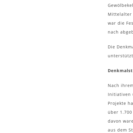
Gewölbekel
Mittelalte
war die Fe
nach abgeb
Die Denkma
unterstützt
Denkmalst
Nach ihrem
Initiative
Projekte h
über 1.700
davon ware
aus dem St