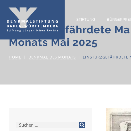
STIFTUNG
BÜRGERPREI
Einsturzgefährdete Ma
Monats Mai 2025
HOME
DENKMAL DES MONATS
EINSTURZGEFÄHRDETE 