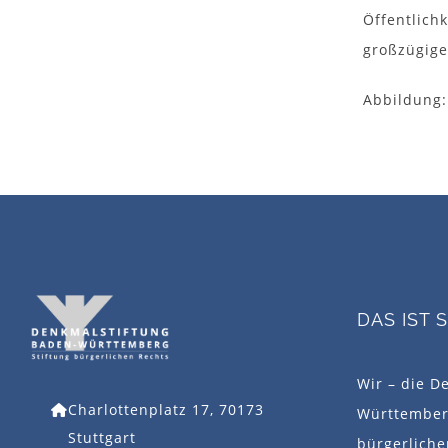
Öffentlich
großzügig
Abbildung:
DAS IST 
Wir – die D
Charlottenplatz 17, 70173
Württemberg
Stuttgart
bürgerlich