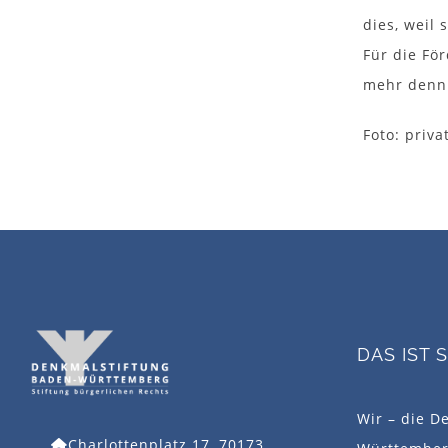
dies, weil 
Für die Fö
mehr denn 
Foto: priva
DAS IST 
Wir – die D
Charlottenplatz 17, 70173