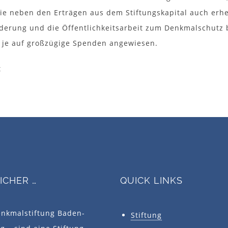
sie neben den Erträgen aus dem Stiftungskapital auch erheb
rderung und die Öffentlichkeitsarbeit zum Denkmalschutz
je auf großzügige Spenden angewiesen.
t
SICHER …
QUICK LINKS
enkmalstiftung Baden-
Stiftung