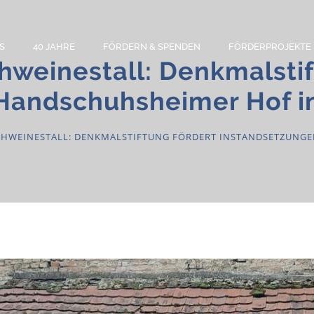
S
40 JAHRE
FÖRDERN & SPENDEN
FÖRDERPROJEKTE
hweinestall: Denkmalstif
Handschuhsheimer Hof i
CHWEINESTALL: DENKMALSTIFTUNG FÖRDERT INSTANDSETZUNG