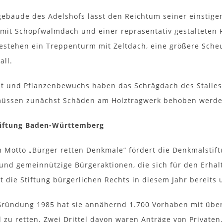
ebäude des Adelshofs lässt den Reichtum seiner einstigen
it Schopfwalmdach und einer repräsentativ gestalteten Fa
stehen ein Treppenturm mit Zeltdach, eine größere Sche
all.
it und Pflanzenbewuchs haben das Schrägdach des Stalles 
müssen zunächst Schäden am Holztragwerk behoben werden
iftung Baden-Württemberg
 Motto „Bürger retten Denkmale“ fördert die Denkmalsti
n und gemeinnützige Bürgeraktionen, die sich für den Erha
t die Stiftung bürgerlichen Rechts in diesem Jahr bereits 
 Gründung 1985 hat sie annähernd 1.700 Vorhaben mit übe
l zu retten. Zwei Drittel davon waren Anträge von Privaten