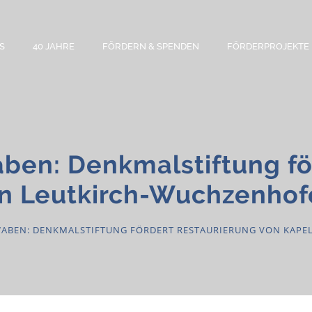
S
40 JAHRE
FÖRDERN & SPENDEN
FÖRDERPROJEKTE
ben: Denkmalstiftung fö
in Leutkirch-Wuchzenho
ABEN: DENKMALSTIFTUNG FÖRDERT RESTAURIERUNG VON KAPE