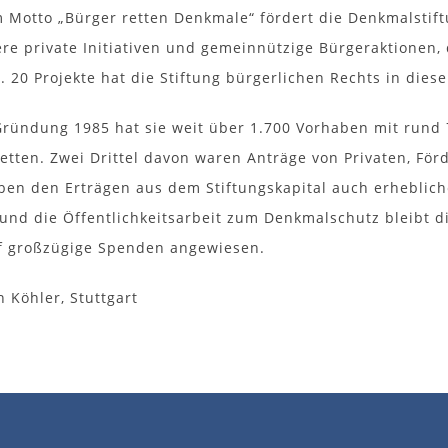
 Motto „Bürger retten Denkmale“ fördert die Denkmalsti
re private Initiativen und gemeinnützige Bürgeraktionen,
 20 Projekte hat die Stiftung bürgerlichen Rechts in diese
 Gründung 1985 hat sie weit über 1.700 Vorhaben mit rund
retten. Zwei Drittel davon waren Anträge von Privaten, För
ben den Erträgen aus dem Stiftungskapital auch erhebliche 
und die Öffentlichkeitsarbeit zum Denkmalschutz bleibt
f großzügige Spenden angewiesen.
n Köhler, Stuttgart