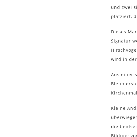
und zwei s
platziert, 
Dieses Mar
Signatur w
Hirschvoge
wird in der
Aus einer 
Blepp erst
Kirchenmal
Kleine And
überwiegen
die beidse
Bildung vo