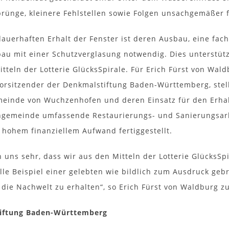
ünge, kleinere Fehlstellen sowie Folgen unsachgemäßer 
dauerhaften Erhalt der Fenster ist deren Ausbau, eine fa
au mit einer Schutzverglasung notwendig. Dies unterstüt
itteln der Lotterie GlücksSpirale. Für Erich Fürst von Wal
orsitzender der Denkmalstiftung Baden-Württemberg, stel
einde von Wuchzenhofen und deren Einsatz für den Erhalt 
ngemeinde umfassende Restaurierungs- und Sanierungsarb
t hohem finanziellem Aufwand fertiggestellt.
n uns sehr, dass wir aus den Mitteln der Lotterie GlücksSp
olle Beispiel einer gelebten wie bildlich zum Ausdruck ge
 die Nachwelt zu erhalten“, so Erich Fürst von Waldburg z
iftung Baden-Württemberg