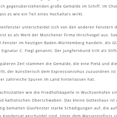
ich gegenüberstehenden große Gemälde im Schiff. Im Chor
dass es wie ein Teil eines Hochaltars wirkt.
ienfenster unterscheidet sich von den anderen Fenstern 
eist es als Werk der Münchener Firma Hirschvogel aus. Sow
l-Fenster im heutigen Baden-Württemberg handeln. Als Glas
 Signatur C. Fiegl genannt. Der Jungfernbund tritt als Sti
späteren Zeit stammen die Gemälde, die eine Pietà und die
ellt, der künstlerisch dem Expressionismus zuzuordnen ist
er zahlreiche Spuren im Land hinterlassen hat.
achtsstätten wie die Friedhofskapelle in Wuchzenhofen sin
d katholischen Oberschwaben. Das kleine Gotteshaus ist d
itig bemalten Glasfenster starke Schädigungen auf, die a
n Kondensat geschuldet sind. Unter dem Wassereinfluss si