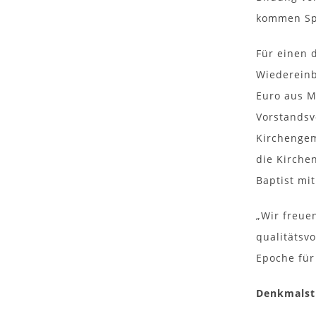
kommen Spr
Für einen 
Wiedereinb
Euro aus M
Vorstandsv
Kirchengem
die Kirche
Baptist mi
„Wir freue
qualitätsv
Epoche für
Denkmalst