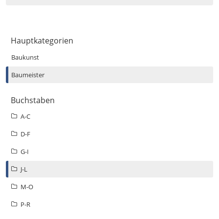
Hauptkategorien
Baukunst
Baumeister
Buchstaben
A-C
D-F
G-I
J-L
M-O
P-R