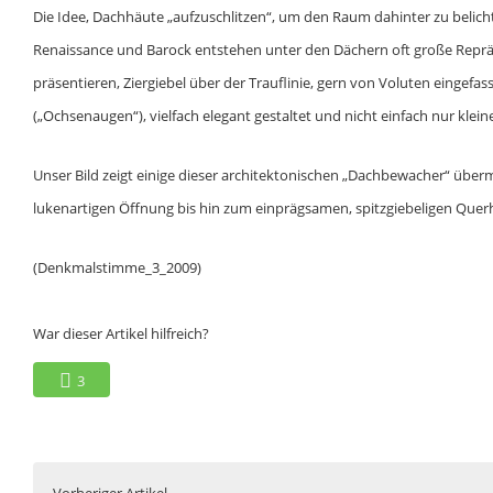
Die Idee, Dachhäute „aufzuschlitzen“, um den Raum dahinter zu belic
Renaissance und Barock entstehen unter den Dächern oft große Repr
präsentieren, Ziergiebel über der Trauflinie, gern von Voluten einge
(„Ochsenaugen“), vielfach elegant gestaltet und nicht einfach nur kle
Unser Bild zeigt einige dieser architektonischen „Dachbewacher“ überm
lukenartigen Öffnung bis hin zum einprägsamen, spitzgiebeligen Quer
(Denkmalstimme_3_2009)
War dieser Artikel hilfreich?
3
Vorheriger Artikel