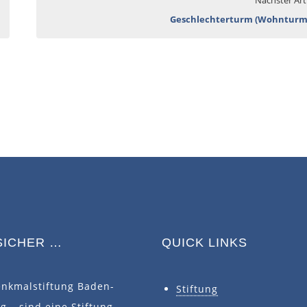
Geschlechterturm (Wohnturm
SICHER …
QUICK LINKS
enkmalstiftung Baden-
Stiftung
 – sind eine Stiftung