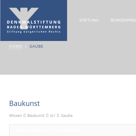
STIFTUNG
BÜRGERPREI
Gaube
HOME
GAUBE
Baukunst
Wissen
Baukunst
G-I
Gaube