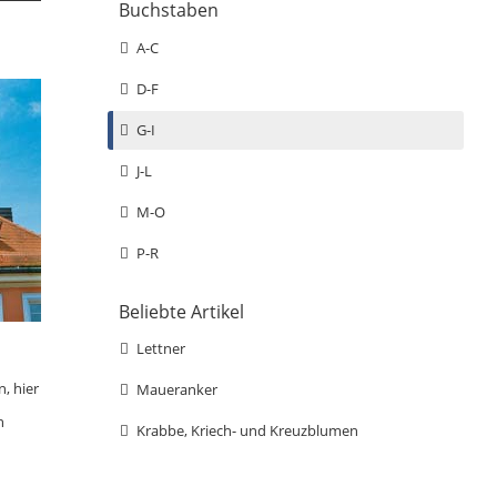
Buchstaben
A-C
D-F
G-I
J-L
M-O
P-R
Beliebte Artikel
Lettner
, hier
Maueranker
h
Krabbe, Kriech- und Kreuzblumen