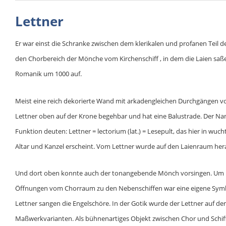
Lettner
Er war einst die Schranke zwischen dem klerikalen und profanen Teil der
den Chorbereich der Mönche vom Kirchenschiff , in dem die Laien sa
Romanik um 1000 auf.
Meist eine reich dekorierte Wand mit arkadengleichen Durchgängen vo
Lettner oben auf der Krone begehbar und hat eine Balustrade. Der Nam
Funktion deuten: Lettner = lectorium (lat.) = Lesepult, das hier in wuch
Altar und Kanzel erscheint. Vom Lettner wurde auf den Laienraum her
Und dort oben konnte auch der tonangebende Mönch vorsingen. Um 1000
Öffnungen vom Chorraum zu den Nebenschiffen war eine eigene Symboli
Lettner sangen die Engelschöre. In der Gotik wurde der Lettner auf de
Maßwerkvarianten. Als bühnenartiges Objekt zwischen Chor und Schif