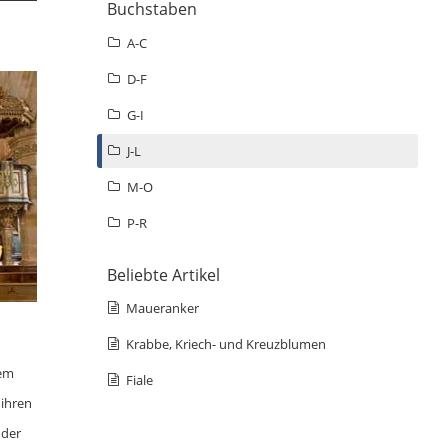
Buchstaben
A-C
D-F
G-I
J-L
M-O
P-R
Beliebte Artikel
Maueranker
Krabbe, Kriech- und Kreuzblumen
dem
Fiale
 ihren
 der