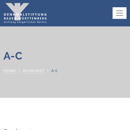
A-C
HOME
BAUKUNST
A-C