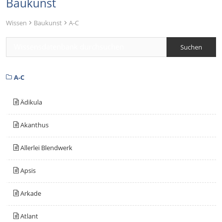
Baukunst
Wissen
Baukunst
A-C
A-C
Ädikula
Akanthus
Allerlei Blendwerk
Apsis
Arkade
Atlant