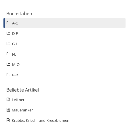
Buchstaben
A-C
D-F
G-I
J-L
M-O
P-R
Beliebte Artikel
Lettner
Maueranker
Krabbe, Kriech- und Kreuzblumen