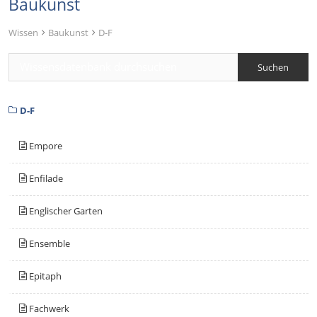
Baukunst
Wissen
Baukunst
D-F
D-F
Empore
Enfilade
Englischer Garten
Ensemble
Epitaph
Fachwerk