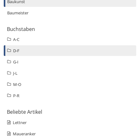
Baukunst
Baumeister
Buchstaben
A-C
D-F
G-I
J-L
M-O
P-R
Beliebte Artikel
Lettner
Maueranker