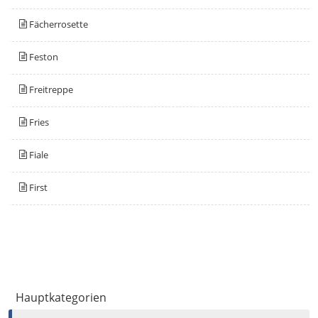
Fächerrosette
Feston
Freitreppe
Fries
Fiale
First
Hauptkategorien