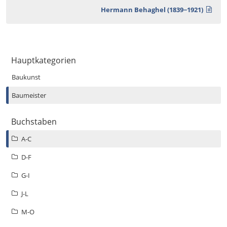
Hermann Behaghel (1839−1921)
Hauptkategorien
Baukunst
Baumeister
Buchstaben
A-C
D-F
G-I
J-L
M-O