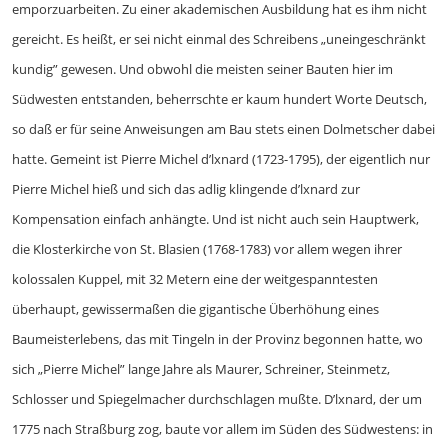
emporzuarbeiten. Zu einer akademischen Ausbildung hat es ihm nicht
gereicht. Es heißt, er sei nicht einmal des Schreibens „uneingeschränkt
kundig” gewesen. Und obwohl die meisten seiner Bauten hier im
Südwesten entstanden, beherrschte er kaum hundert Worte Deutsch,
so daß er für seine Anweisungen am Bau stets einen Dolmetscher dabei
hatte. Gemeint ist Pierre Michel d’lxnard (1723-1795), der eigentlich nur
Pierre Michel hieß und sich das adlig klingende d’lxnard zur
Kompensation einfach anhängte. Und ist nicht auch sein Hauptwerk,
die Klosterkirche von St. Blasien (1768-1783) vor allem wegen ihrer
kolossalen Kuppel, mit 32 Metern eine der weitgespanntesten
überhaupt, gewissermaßen die gigantische Überhöhung eines
Baumeisterlebens, das mit Tingeln in der Provinz begonnen hatte, wo
sich „Pierre Michel” lange Jahre als Maurer, Schreiner, Steinmetz,
Schlosser und Spiegelmacher durchschlagen mußte. D’lxnard, der um
1775 nach Straßburg zog, baute vor allem im Süden des Südwestens: in