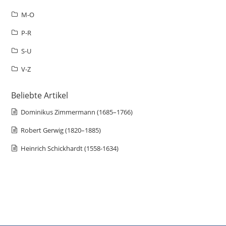
M-O
P-R
S-U
V-Z
Beliebte Artikel
Dominikus Zimmermann (1685–1766)
Robert Gerwig (1820–1885)
Heinrich Schickhardt (1558-1634)