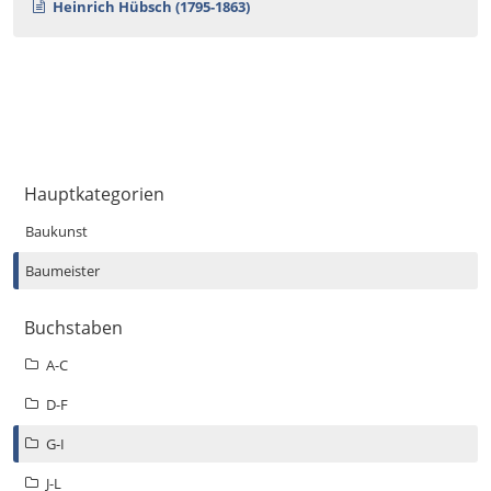
Heinrich Hübsch (1795-1863)
Hauptkategorien
Baukunst
Baumeister
Buchstaben
A-C
D-F
G-I
J-L