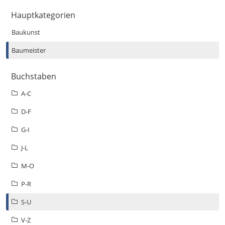
Hauptkategorien
Baukunst
Baumeister
Buchstaben
A-C
D-F
G-I
J-L
M-O
P-R
S-U
V-Z