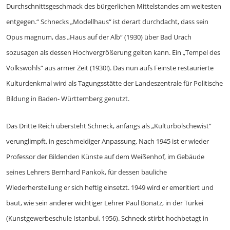
Durchschnittsgeschmack des bürgerlichen Mittelstandes am weitesten
entgegen.“ Schnecks „Modellhaus“ ist derart durchdacht, dass sein
Opus magnum, das „Haus auf der Alb“ (1930) über Bad Urach
sozusagen als dessen Hochvergrößerung gelten kann. Ein „Tempel des
Volkswohls“ aus armer Zeit (1930!). Das nun aufs Feinste restaurierte
Kulturdenkmal wird als Tagungsstätte der Landeszentrale für Politische
Bildung in Baden- Württemberg genutzt.
Das Dritte Reich übersteht Schneck, anfangs als „Kulturbolschewist“
verunglimpft, in geschmeidiger Anpassung. Nach 1945 ist er wieder
Professor der Bildenden Künste auf dem Weißenhof, im Gebäude
seines Lehrers Bernhard Pankok, für dessen bauliche
Wiederherstellung er sich heftig einsetzt. 1949 wird er emeritiert und
baut, wie sein anderer wichtiger Lehrer Paul Bonatz, in der Türkei
(Kunstgewerbeschule Istanbul, 1956). Schneck stirbt hochbetagt in