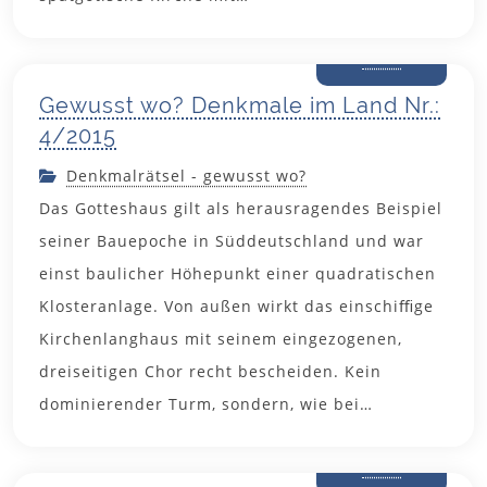
November
2015
Gewusst wo? Denkmale im Land Nr.:
4/2015
Denkmalrätsel - gewusst wo?
Das Gotteshaus gilt als herausragendes Beispiel
seiner Bauepoche in Süddeutschland und war
einst baulicher Höhepunkt einer quadratischen
Klosteranlage. Von außen wirkt das einschiﬃge
Kirchenlanghaus mit seinem eingezogenen,
dreiseitigen Chor recht bescheiden. Kein
dominierender Turm, sondern, wie bei…
29. Oktober
2015