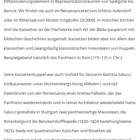
Differenzierungselement in Repräsentationsräumen von Spätgotik bis
Barock. Wir finden sie auch im Renaissanceteil von Schloss Aulendorf
oder im Rittersaal von Kloster Inzigkofen (3/2009). In manchen Kirchen
sind die Kassetten an der Flachdecke nach Art der Biblia pauperum mit
biblischen Geschichten ausgemalt. Kassetten bilden aber vor allem den
klassischen und zwangsläufig klassizistischen Innendekor von Kuppeln.
Beispielgebend natürlich das Pantheon in Rom (115–125 n. Chr.).
Seine Kassettenkuppel war auch Vorbild für Giovanni Battista Salucci,
Hofbaumeister unter Württembergs König Wilhelm I. und tief
beeindruckt von der Renaissance eines Andrea Palladio, der das
Pantheon wiederentdeckt und in seiner Architektur wiederbelebt hatte.
Salucci gestaltete in Stuttgart zwei pantheonartige Mausoleen, die
Rotenbergund die Benckendorffkapelle (1820–1824 beziehungsweise
1823), beide mit quadratischen Kästchen und Rosetten als
bildnerischem Inhalt. Häufig beleben Kassetten höchst eindrucksvoll