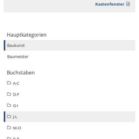
Kastenfenster
Hauptkategorien
Baukunst
Baumeister
Buchstaben
A-C
D-F
G-I
J-L
M-O
P-R