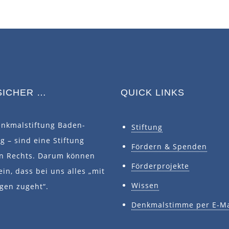
SICHER …
QUICK LINKS
enkmalstiftung Baden-
Stiftung
 – sind eine Stiftung
Fördern & Spenden
en Rechts. Darum können
Förderprojekte
ein, dass bei uns alles „mit
Wissen
gen zugeht“.
Denkmalstimme per E-Ma