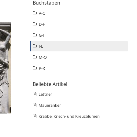
Buchstaben
A-C
D-F
G-I
J-L
M-O
P-R
Beliebte Artikel
Lettner
Maueranker
Krabbe, Kriech- und Kreuzblumen