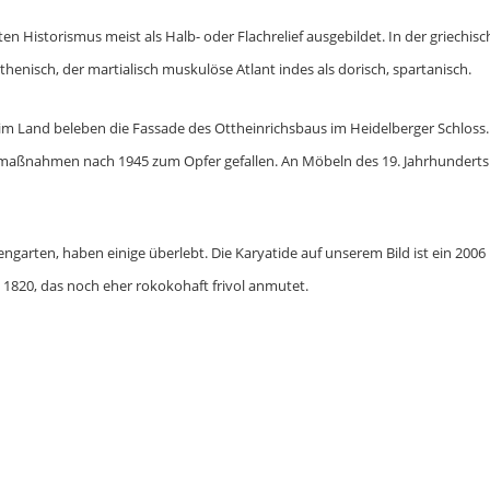
n Historismus meist als Halb- oder Flachrelief ausgebildet. In der griechis
athenisch, der martialisch muskulöse Atlant indes als dorisch, spartanisch.
 im Land beleben die Fassade des Ottheinrichsbaus im Heidelberger Schloss.
gsmaßnahmen nach 1945 zum Opfer gefallen. An Möbeln des 19. Jahrhunderts
garten, haben einige überlebt. Die Karyatide auf unserem Bild ist ein 2006
1820, das noch eher rokokohaft frivol anmutet.