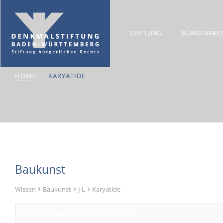
STIFTUNG
BÜRGERPREI
Karyatide
HOME
KARYATIDE
Baukunst
Wissen
Baukunst
J-L
Karyatide