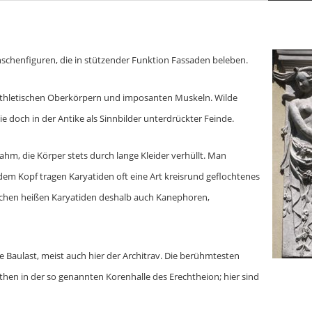
nschenfiguren, die in stützender Funktion Fassaden beleben.
 athletischen Oberkörpern und imposanten Muskeln. Wilde
e doch in der Antike als Sinnbilder unterdrückter Feinde.
hm, die Körper stets durch lange Kleider verhüllt. Man
dem Kopf tragen Karyatiden oft eine Art kreisrund geflochtenes
chischen heißen Karyatiden deshalb auch Kanephoren,
e Baulast, meist auch hier der Architrav. Die berühmtesten
Athen in der so genannten Korenhalle des Erechtheion; hier sind