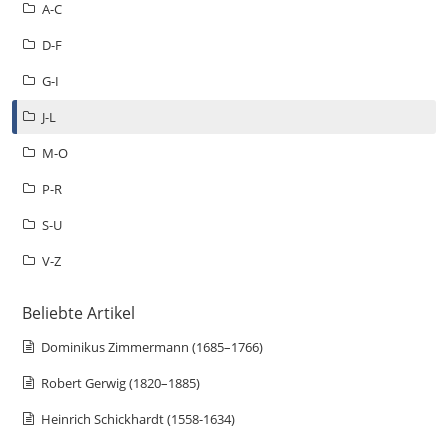
A-C
D-F
G-I
J-L
M-O
P-R
S-U
V-Z
Beliebte Artikel
Dominikus Zimmermann (1685–1766)
Robert Gerwig (1820–1885)
Heinrich Schickhardt (1558-1634)