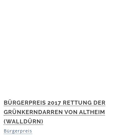
BÜRGERPREIS 2017 RETTUNG DER
GRÜNKERNDARREN VON ALTHEIM
(WALLDÜRN)
Bürgerpreis
BÜRGERPREIS 2023 FÜR DEN
FÖRDERVEREIN ZUR ERHALTUNG DER
„BURGRUINE FLOCHBERG“ E. V.
Bürgerpreis