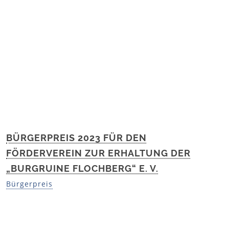
Charlottenplatz 17, 70173 Stuttgart
0711 226-1185
info@denkmalstiftung-bw.de
denkmalstiftung-bw.de
montags bis freitags von 9:30-12 Uhr und
nachmittags 14-16 Uhr