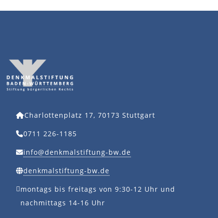
WEITERE FRAGEN?
[Kontaktformular]
DAS IST SICHER …
Wir – die Denkmalstiftung Baden-Württemberg – sind
eine Stiftung bürgerlichen Rechts. Darum können Sie
sicher sein, dass bei uns alles „mit rechten Dingen
zugeht“.