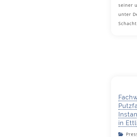
seiner 
unter D
Schacht
Fachw
Putzf
Insta
in Ett
Pres