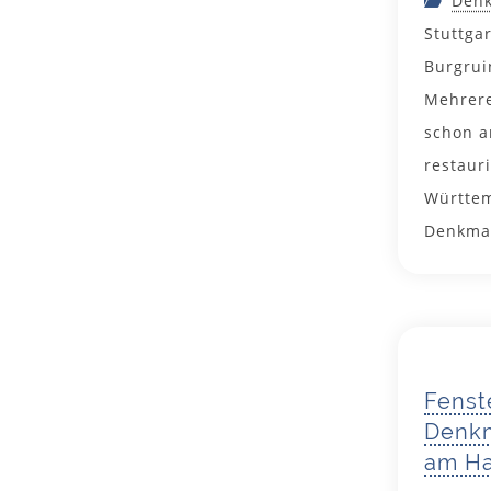
Denk
Stuttga
Burgrui
Mehrere
schon a
restaur
Württem
Denkma
Fenst
Denkm
am Ha