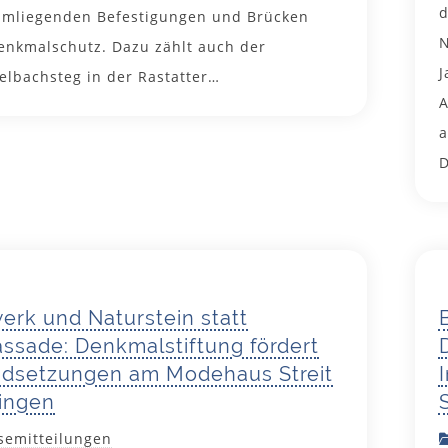
d
umliegenden Befestigungen und Brücken
N
enkmalschutz. Dazu zählt auch der
J
elbachsteg in der Rastatter…
A
a
D
9. Mai 2025
erk und Naturstein statt
assade: Denkmalstiftung fördert
ndsetzungen am Modehaus Streit
lingen
semitteilungen