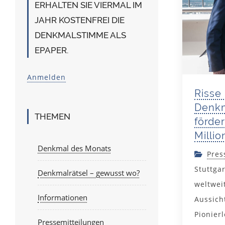
ERHALTEN SIE VIERMAL IM
JAHR KOSTENFREI DIE
DENKMALSTIMME ALS
EPAPER.
Anmelden
Risse
Denkm
THEMEN
förde
Millio
Denkmal des Monats
Pres
Stuttga
Denkmalrätsel – gewusst wo?
weltwei
Informationen
Aussich
Pionier
Pressemitteilungen