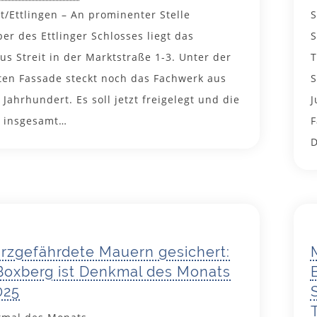
rt/Ettlingen – An prominenter Stelle
S
er des Ettlinger Schlosses liegt das
S
s Streit in der Marktstraße 1-3. Unter der
T
ten Fassade steckt noch das Fachwerk aus
S
Jahrhundert. Es soll jetzt freigelegt und die
J
 insgesamt…
F
D
5. Mai 2025
urzgefährdete Mauern gesichert:
Boxberg ist Denkmal des Monats
025