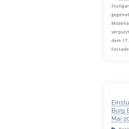
Stuttga
gegenüb
Modehau
verputz
dem 17. 
Fassade
Einst
Burg 
Mai 2