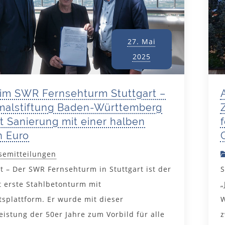
27. Mai
2025
 im SWR Fernsehturm Stuttgart –
alstiftung Baden-Württemberg
rt Sanierung mit einer halben
n Euro
semitteilungen
rt – Der SWR Fernsehturm in Stuttgart ist der
S
t erste Stahlbetonturm mit
„
tsplattform. Er wurde mit dieser
W
leistung der 50er Jahre zum Vorbild für alle
z