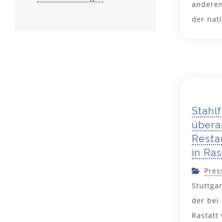
anderen
der nat
Stahl
übera
Resta
in Ras
Pres
Stuttga
der bei
Rastatt