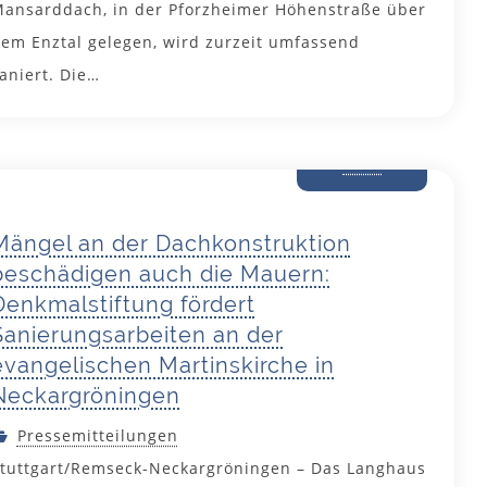
ansarddach, in der Pforzheimer Höhenstraße über
em Enztal gelegen, wird zurzeit umfassend
aniert. Die…
20. Mai
2025
Mängel an der Dachkonstruktion
beschädigen auch die Mauern:
Denkmalstiftung fördert
Sanierungsarbeiten an der
evangelischen Martinskirche in
Neckargröningen
Pressemitteilungen
tuttgart/Remseck-Neckargröningen – Das Langhaus