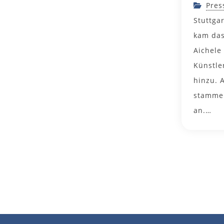
Pres
Stuttga
kam das
Aichele
Künstle
hinzu. 
stammen
an.…