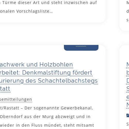
 Türme dieser Art und steht inzwischen auf
M
ionalen Vorschlagsliste…
d
s
21. Mai
2025
fachwerk und Holzbohlen
rbeitet: Denkmalstiftung fördert
urierung des Schachtelbachstegs
tatt
semitteilungen
rt/Rastatt – Der sogenannte Gewerbekanal,
 Oberndorf aus der Murg abzweigt und in
S
 wieder in den Fluss mündet, steht mitsamt