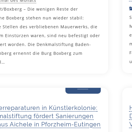
mal des Monats
rt/Boxberg – Die wenigen Reste der
S
ne Boxberg stehen nun wieder stabil:
M
 Stellen des verbliebenen Mauerwerks, die
e
m Einstürzen waren, sind neu befestigt oder
m
iert worden. Die Denkmalstiftung Baden-
F
berg ernennt die Burg Boxberg zum
u
l…
28. April
2025
erreparaturen in Künstlerkolonie:
alstiftung fördert Sanierungen
us Aichele in Pforzheim-Eutingen