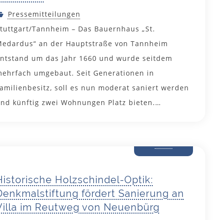
Pressemitteilungen
tuttgart/Tannheim – Das Bauernhaus „St.
edardus“ an der Hauptstraße von Tannheim
ntstand um das Jahr 1660 und wurde seitdem
ehrfach umgebaut. Seit Generationen in
amilienbesitz, soll es nun moderat saniert werden
nd künftig zwei Wohnungen Platz bieten.…
22. April
2025
Historische Holzschindel-Optik:
Denkmalstiftung fördert Sanierung an
Villa im Reutweg von Neuenbürg