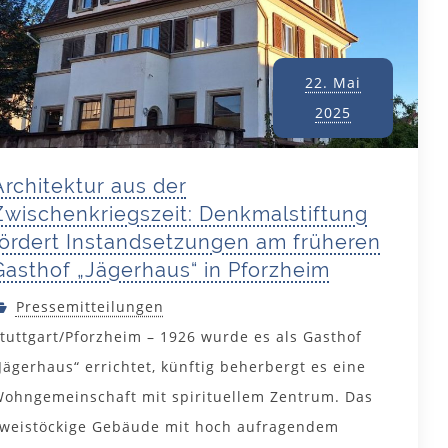
22. Mai
2025
Architektur aus der
Zwischenkriegszeit: Denkmalstiftung
fördert Instandsetzungen am früheren
Gasthof „Jägerhaus“ in Pforzheim
Pressemitteilungen
tuttgart/Pforzheim – 1926 wurde es als Gasthof
Jägerhaus“ errichtet, künftig beherbergt es eine
ohngemeinschaft mit spirituellem Zentrum. Das
weistöckige Gebäude mit hoch aufragendem