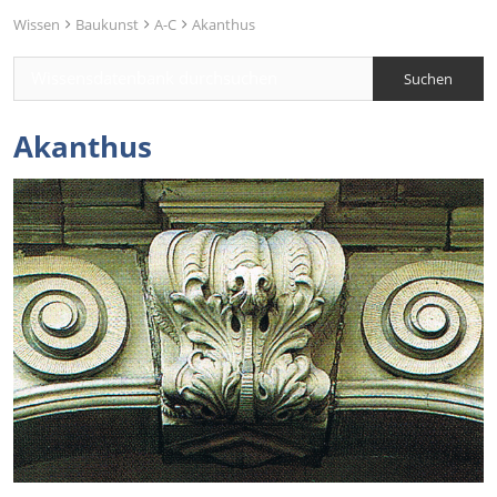
Wissen
Baukunst
A-C
Akanthus
Akanthus