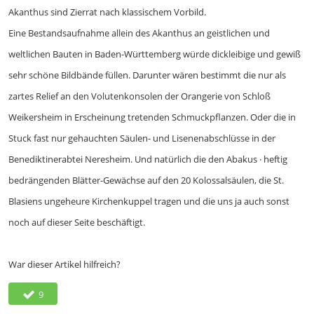
Akanthus sind Zierrat nach klassischem Vorbild.
Eine Bestandsaufnahme allein des Akanthus an geistlichen und
weltlichen Bauten in Baden-Württem­berg würde dickleibige und gewiß
sehr schöne Bildbände füllen. Darunter wä­ren bestimmt die nur als
zartes Relief an den Volutenkonsolen der Orangerie von Schloß
Weikersheim in Erscheinung tre­tenden Schmuckpflanzen. Oder die in
Stuck fast nur gehauchten Säulen- und Lisenenabschlüsse in der
Benediktinerab­tei Neresheim. Und natürlich die den Aba­kus · heftig
bedrängenden Blätter-Ge­wächse auf den 20 Kolossalsäulen, die St.
Blasiens ungeheure Kirchenkuppel tra­gen und die uns ja auch sonst
noch auf dieser Seite beschäftigt.
War dieser Artikel hilfreich?
9