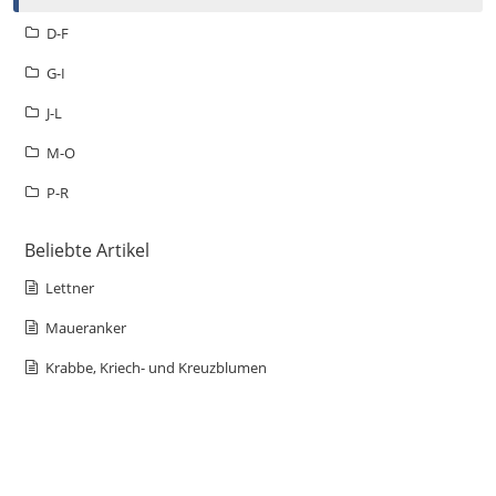
D-F
G-I
J-L
M-O
P-R
Beliebte Artikel
Lettner
Maueranker
Krabbe, Kriech- und Kreuzblumen