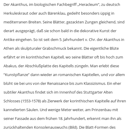
Der Akanthus, im biologischen Fachbe­griff „Heracleum”, zu deutsch
Herkules­kraut oder auch Bärenklau, gedeiht be­sonders üppig in
mediterranen Breiten. Seine Blätter, gezackten Zungen glei­chend, sind
derart ausgeprägt, daß sie schon bald in die dekorative Kunst der
Antike eingehen. So ist seit dem 5. Jahr­hundert v. Chr. der Akanthus in
Athen als skulpturaler Grabschmuck bekannt. Die eigentliche Blüte
erfährt er im korinthi­schen Kapitell, wo seine Blätter oft bis hoch zum
Abakus, der Abschlußplatte des Kapitells züngeln. Man erlebt diese
“Kunstpflanze” dann wieder an romani­schen Kapitellen, und vor allem
blüht sie bei uns von der Renaissance bis zum Klas­sizismus. Ein eher
subtiler Akanthus fin­det sich im Innenhof des Stuttgarter Al­ten
Schlosses (1553-1578) als Zierwerk der korinthischen Kapitelle auf ihren
kan­nelierten Säulen. Und wenige Meter wei­ter, am Prinzenbau mit
seiner Fassade aus dem frühen 18. Jahrhundert, erkennt man ihn als
zurückhaltenden Konsolenaus­wuchs (Bild). Die Blatt-Formen des