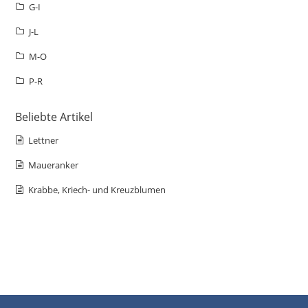
G-I
J-L
M-O
P-R
Beliebte Artikel
Lettner
Maueranker
Krabbe, Kriech- und Kreuzblumen