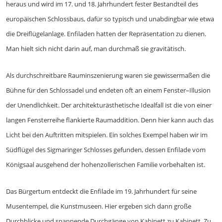
heraus und wird im 17. und 18. Jahrhundert fester Bestandteil des
europäischen Schlossbaus, dafür so typisch und unabdingbar wie etwa
die Dreiflügelanlage. Enfiladen hatten der Repräsentation zu dienen.
Man hielt sich nicht darin auf, man durchmaß sie gravitätisch.
Als durchschreitbare Rauminszenierung waren sie gewissermaßen die
Bühne für den Schlossadel und endeten oft an einem Fenster–Illusion
der Unendlichkeit. Der architekturästhetische Idealfall ist die von einer
langen Fensterreihe flankierte Raumaddition. Denn hier kann auch das
Licht bei den Auftritten mitspielen. Ein solches Exempel haben wir im
Südflügel des Sigmaringer Schlosses gefunden, dessen Enfilade vom
Königsaal ausgehend der hohenzollerischen Familie vorbehalten ist.
Das Bürgertum entdeckt die Enfilade im 19. Jahrhundert für seine
Musentempel, die Kunstmuseen. Hier ergeben sich dann große
Durchblicke und spannende Durchgänge von Kabinett zu Kabinett. Zu