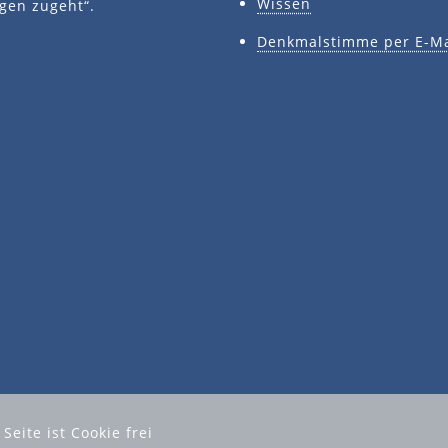
Wissen
gen zugeht“.
Denkmalstimme per E-Ma
eite ist Cookie frei