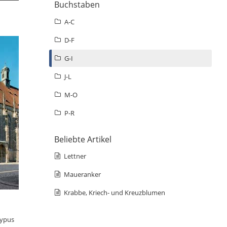
Buchstaben
A-C
D-F
G-I
J-L
M-O
P-R
Beliebte Artikel
Lettner
Maueranker
Krabbe, Kriech- und Kreuzblumen
Typus