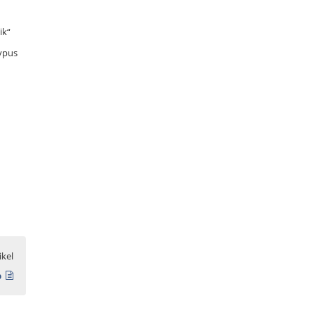
ik“
ypus
ikel
b