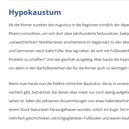
Hypokaustum
Als die Römer zuzeiten des Augustus in die Regionen nördlich der Alpe
Rheins vorrückten, um sich dort über Jahrhunderte festzusetzen, bek
„verweichlichten“ Mediterranen anscheinend im Gegensatz zu den alt
und Germanen rasch kalte Füße. Was lag näher, als sich mit Fußbodenh
Problem zu schaffen? Und das geschah ausgiebig. Man baute die Hyp
vor allem in den Barfußbereichen der für die Römer auch so wichtigen 
Wenn man heute nun die Relikte römischer Baukultur, die es in unser
reichlich gibt, betrachtet, bei denen aber meist nur noch wenig aufg
sehen ist, fallen die seltsamen Ansammlungen von etwa halbmeterhoh
einem Stück Naturstein herausgehauen wurden, sofort ins Auge. Sie t
mehrfach geschichteten, estrichgeglätteten Fußboden und waren bauli