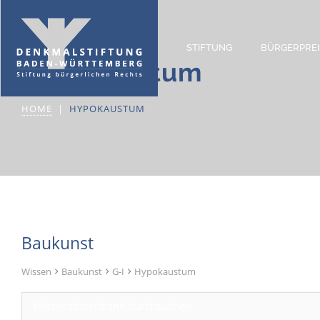
STIFTUNG
BÜRGERPREI
Hypokaustum
HOME
HYPOKAUSTUM
Baukunst
Wissen
Baukunst
G-I
Hypokaustum