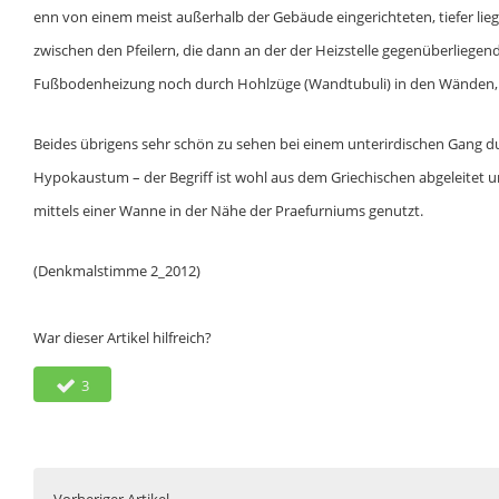
enn von einem meist außerhalb der Gebäude eingerichteten, tiefer lie
zwischen den Pfeilern, die dann an der der Heizstelle gegenüberliege
Fußbodenheizung noch durch Hohlzüge (Wandtubuli) in den Wänden, di
Beides übrigens sehr schön zu sehen bei einem unterirdischen Gang d
Hypokaustum – der Begriff ist wohl aus dem Griechischen abgeleite
mittels einer Wanne in der Nähe der Praefurniums genutzt.
(Denkmalstimme 2_2012)
War dieser Artikel hilfreich?
3
Vorheriger Artikel