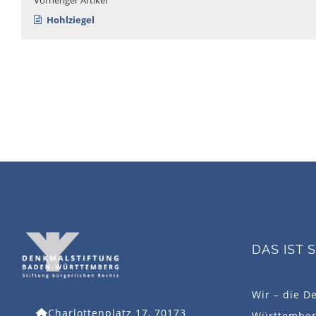
Hohlziegel
DAS IST 
Wir – die D
Charlottenplatz 17, 70173
Württemberg