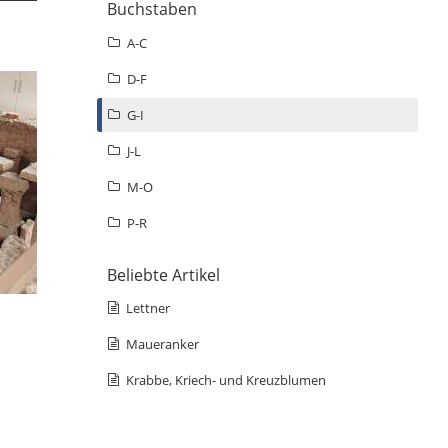
Buchstaben
A-C
D-F
G-I
J-L
M-O
P-R
Beliebte Artikel
Lettner
Maueranker
Krabbe, Kriech- und Kreuzblumen