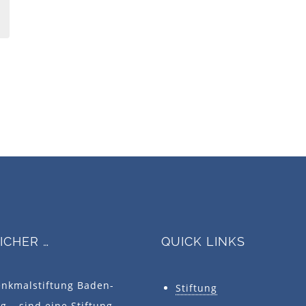
SICHER …
QUICK LINKS
enkmalstiftung Baden-
Stiftung
 – sind eine Stiftung