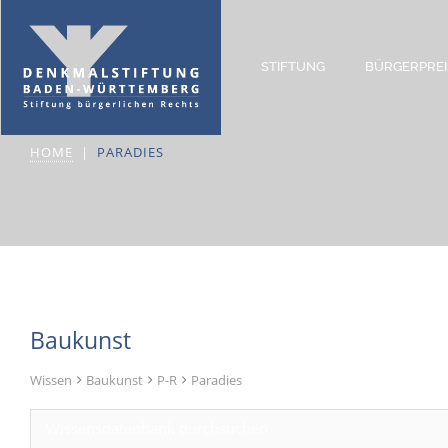
STIFTUNG
BÜRGERPREI
Paradies
HOME
PARADIES
Baukunst
Wissen
Baukunst
P-R
Paradies