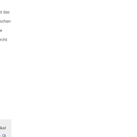
st das
ischen
ie
rcht
ikel
k