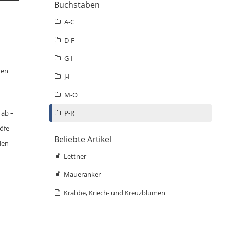
Buchstaben
A-C
D-F
G-I
hen
J-L
M-O
P-R
 ab –
öfe
Beliebte Artikel
den
Lettner
Maueranker
Krabbe, Kriech- und Kreuzblumen