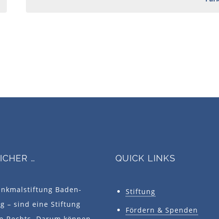
SICHER …
QUICK LINKS
enkmalstiftung Baden-
Stiftung
 – sind eine Stiftung
Fördern & Spenden
en Rechts. Darum können