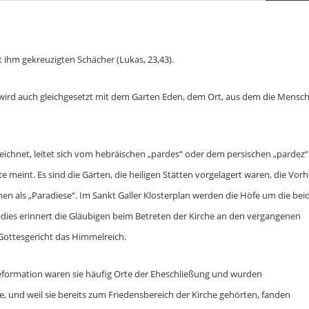
t ihm gekreuzigten Schächer (Lukas, 23,43).
s wird auch gleichgesetzt mit dem Garten Eden, dem Ort, aus dem die Mensc
zeichnet, leitet sich vom hebräischen „pardes“ oder dem persischen „pardez“
eint. Es sind die Gärten, die heiligen Stätten vorgelagert waren, die Vorh
en als „Paradiese“. Im Sankt Galler Klosterplan werden die Höfe um die bei
dies erinnert die Gläubigen beim Betreten der Kirche an den vergangenen
Gottesgericht das Himmelreich.
 Reformation waren sie häufig Orte der Eheschließung und wurden
 und weil sie bereits zum Friedensbereich der Kirche gehörten, fanden