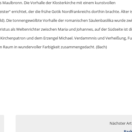
rs Maulbronn. Die Vorhalle der Klosterkirche mit einem kunstvollen
“ errichtet, der die frühe Gotik Nordfrankreichs dorthin brachte. Älter i
Bild). Die tonnengewölbte Vorhalle der romanischen Säulenbasilika wurde zw
tus als Weltenrichter zwischen Maria und Johannes, auf der Südseite ist d
em Kirchenpatron und dem Erzengel Michael. Verdammnis und Verheißung, Fu
em Raum in wundervoller Farbigkeit zusammengedacht. (Bach)
Nächster Art
Par