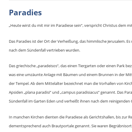
Paradies
„Heute wirst du mit mir im Paradiese sein“, verspricht Christus dem mi
Das Paradies ist der Ort der Verheißung, das himmlische Jerusalem. E
nach dem Sündenfall vertrieben wurden.
Das griechische „paradeisos“, das einen Tiergarten oder einen Park be
was eine umzäunte Anlage mit Bäumen und einem Brunnen in der Mitte m
der Tempel. Ab dem Mittelalter bezeichnet man die Vorhallen von Kirch
Apsiden „plana paradisi“ und „campus paradisiacus“ genannt. Das Para
Sündenfall im Garten Eden und verheißt ihnen nach dem reinigenden 
In manchen Kirchen dienten die Paradiese als Gerichtshallen, bis zur
dementsprechend auch Brautportale genannt. Sie waren Begräbnisorte,