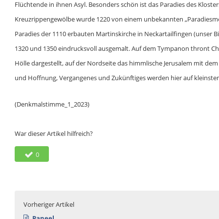
Flüchtende in ihnen Asyl. Besonders schön ist das Paradies des Kloste
Kreuzrippengewölbe wurde 1220 von einem unbekannten „Paradiesmeister
Paradies der 1110 erbauten Martinskirche in Neckartailfingen (unser 
1320 und 1350 eindrucksvoll ausgemalt. Auf dem Tympanon thront Chris
Hölle dargestellt, auf der Nordseite das himmlische Jerusalem mit d
und Hoffnung, Vergangenes und Zukünftiges werden hier auf kleinst
(Denkmalstimme_1_2023)
War dieser Artikel hilfreich?
0
Vorheriger Artikel
Paneel