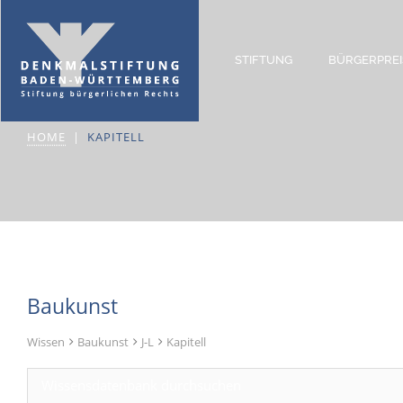
STIFTUNG
BÜRGERPREI
Kapitell
HOME
KAPITELL
Baukunst
Wissen
Baukunst
J-L
Kapitell