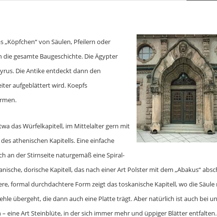
das „Köpfchen“ von Säulen, Pfeilern oder
ch die gesamte Baugeschichte. Die Ägypter
rus. Die Antike entdeckt dann den
ter aufgeblättert wird. Koepfs
ormen.
wa das Würfelkapitell, im Mittelalter gern mit
 des athenischen Kapitells. Eine einfache
ch an der Stirnseite naturgemäß eine Spiral-
nische, dorische Kapitell, das nach einer Art Polster mit dem „Abakus“ absch
ere, formal durchdachtere Form zeigt das toskanische Kapitell, wo die Säule
e übergeht, die dann auch eine Platte trägt. Aber natürlich ist auch bei u
n – eine Art Steinblüte, in der sich immer mehr und üppiger Blätter entfalten.