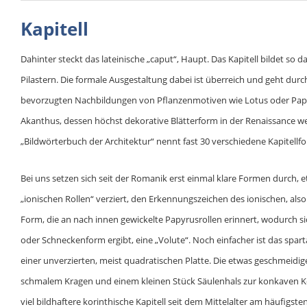
Kapitell
Dahinter steckt das lateinische „caput“, Haupt. Das Kapitell bildet so 
Pilastern. Die formale Ausgestaltung dabei ist überreich und geht dur
bevorzugten Nachbildungen von Pflanzenmotiven wie Lotus oder Papy
Akanthus, dessen höchst dekorative Blätterform in der Renaissance wei
„Bildwörterbuch der Architektur“ nennt fast 30 verschiedene Kapitellf
Bei uns setzen sich seit der Romanik erst einmal klare Formen durch, et
„ionischen Rollen“ verziert, den Erkennungszeichen des ionischen, also
Form, die an nach innen gewickelte Papyrusrollen erinnert, wodurch si
oder Schneckenform ergibt, eine „Volute“. Noch einfacher ist das sparta
einer unverzierten, meist quadratischen Platte. Die etwas geschmeidig
schmalem Kragen und einem kleinen Stück Säulenhals zur konkaven Kehl
viel bildhaftere korinthische Kapitell seit dem Mittelalter am häufigste