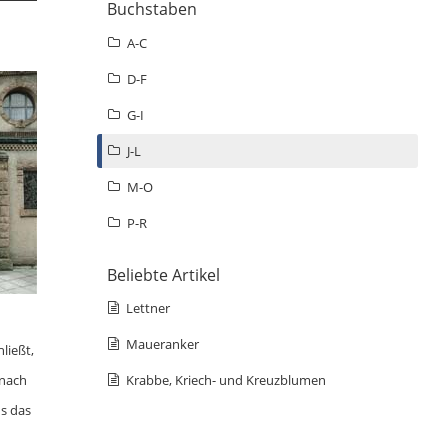
Buchstaben
A-C
D-F
G-I
J-L
M-O
P-R
Beliebte Artikel
Lettner
Maueranker
ließt,
 nach
Krabbe, Kriech- und Kreuzblumen
ns das