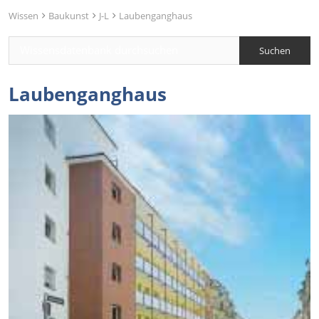
Wissen
Baukunst
J-L
Laubenganghaus
Laubenganghaus