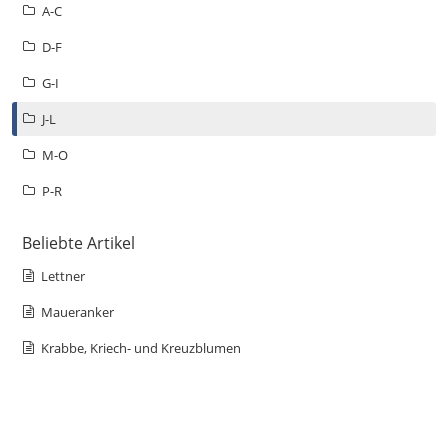
A-C
D-F
G-I
J-L
M-O
P-R
Beliebte Artikel
Lettner
Maueranker
Krabbe, Kriech- und Kreuzblumen