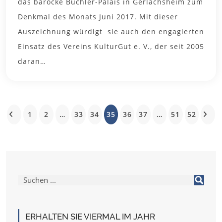
das barocke Buchler-Palais in Gerlachsheim zum
Denkmal des Monats Juni 2017. Mit dieser
Auszeichnung würdigt sie auch den engagierten
Einsatz des Vereins KulturGut e. V., der seit 2005
daran…
1
2
…
33
34
35
36
37
…
51
52
ERHALTEN SIE VIERMAL IM JAHR